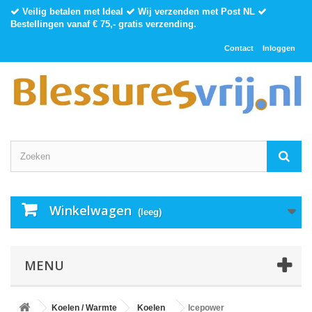
Veilig betalen met Ideal
Wij verzenden met Post NL
Bestellingen vanaf € 75,- gratis verzending.
Contact
Inloggen
Winkelwagen
(leeg)
MENU
Koelen / Warmte
Koelen
Icepower