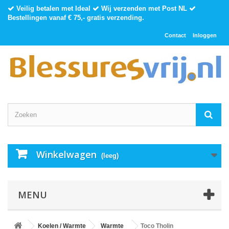
Veilig betalen met Ideal
Wij verzenden met Post NL
Bestellingen vanaf € 75,- gratis verzending.
Contact
Inloggen
Winkelwagen
(leeg)
MENU
Koelen / Warmte
Warmte
Toco Tholin