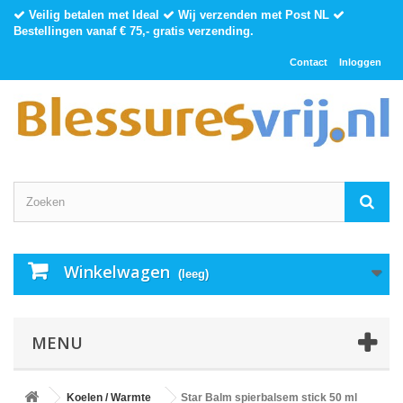
Veilig betalen met Ideal
Wij verzenden met Post NL
Bestellingen vanaf € 75,- gratis verzending.
Contact
Inloggen
Winkelwagen
(leeg)
MENU
Koelen / Warmte
Star Balm spierbalsem stick 50 ml