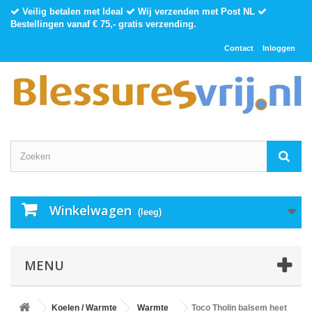
Veilig betalen met Ideal
Wij verzenden met Post NL
Bestellingen vanaf € 75,- gratis verzending.
Contact
Inloggen
Winkelwagen
(leeg)
MENU
Koelen / Warmte
Warmte
Toco Tholin balsem heet