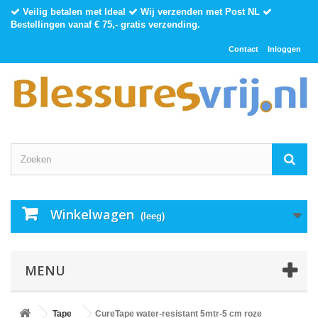
Veilig betalen met Ideal
Wij verzenden met Post NL
Bestellingen vanaf € 75,- gratis verzending.
Contact
Inloggen
Winkelwagen
(leeg)
MENU
Tape
CureTape water-resistant 5mtr-5 cm roze