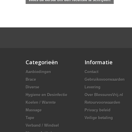
Categorieën
Informatie
Aanbiedingen
Contact
Brace
Gebruiksvoorwaarden
Diverse
Levering
Hygiene en Desinfectie
Over BlessuresVrij.nl
Koelen / Warmte
Retourvoorwaarden
Massage
Privacy beleid
Tape
Veilige betaling
Verband / Windsel