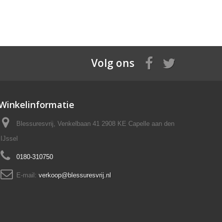
Volg ons
Winkelinformatie
Blessuresvrij, Venkelbaan 41 2908 KE Capelle aan den
IJssel
0180-310750
E-mail:
verkoop@blessuresvrij.nl