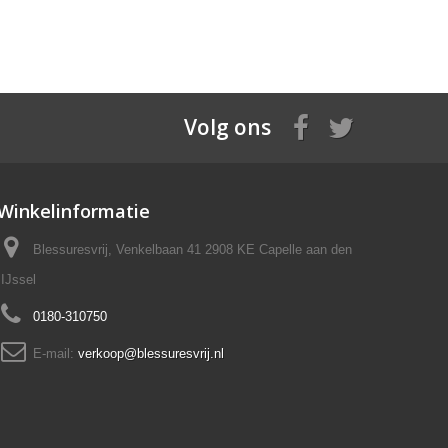
Volg ons
Winkelinformatie
Blessuresvrij, Venkelbaan 41 2908 KE Capelle aan den
IJssel
0180-310750
E-mail:
verkoop@blessuresvrij.nl