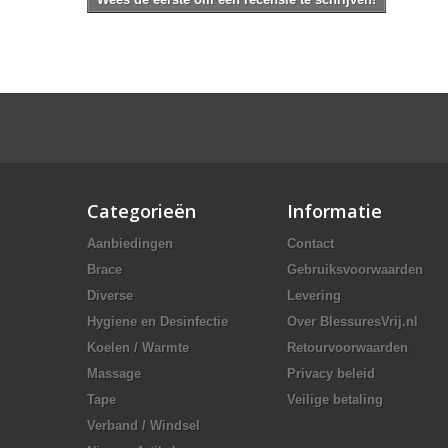
Categorieën
Informatie
Aanbiedingen
Contact
Brace
Gebruiksvoorwaarden
Diverse
Levering
Hygiene en Desinfectie
Over BlessuresVrij.nl
Koelen / Warmte
Retourvoorwaarden
Massage
Privacy beleid
Tape
Veilige betaling
Verband / Windsel